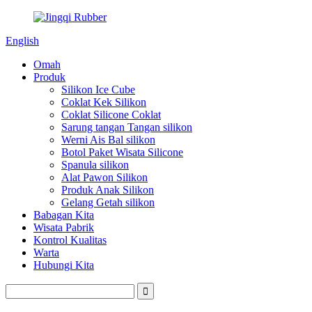
English
Omah
Produk
Silikon Ice Cube
Coklat Kek Silikon
Coklat Silicone Coklat
Sarung tangan Tangan silikon
Werni Ais Bal silikon
Botol Paket Wisata Silicone
Spanula silikon
Alat Pawon Silikon
Produk Anak Silikon
Gelang Getah silikon
Babagan Kita
Wisata Pabrik
Kontrol Kualitas
Warta
Hubungi Kita