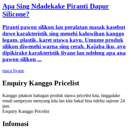
Apa Sing Ndadekake Piranti Dapur
Silicone?
Piranti pawon silikon lan peralatan masak kasebut
duwe karakteristik sing menehi kaluwihan kanggo
logam, plastik, karet utawa kayu. Umume produk
silikon diwenehi warna sing cerah. Kajaba iku, ayo
dipikirake karakteristik liyane lan ndeleng apa ana
pawon silikon ...
maca liyane
Enquiry Kanggo Pricelist
Kanggo pitakon babagan produk utawa pricelist kita, tinggalake
email sampeyan menyang kita lan kita bakal bisa mlebu sajrone 24
jam.
Enquiry Kanggo Pricelist
Infomasi