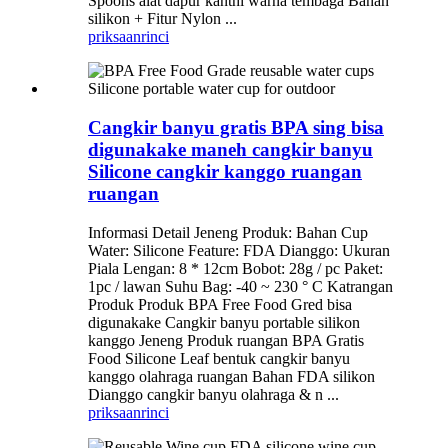
Spoons alat dapur kanthi warna tembaga Bahan
silikon + Fitur Nylon ...
priksaan
rinci
Cangkir banyu gratis BPA sing bisa
digunakake maneh cangkir banyu
Silicone cangkir kanggo ruangan
ruangan
Informasi Detail Jeneng Produk: Bahan Cup
Water: Silicone Feature: FDA Dianggo: Ukuran
Piala Lengan: 8 * 12cm Bobot: 28g / pc Paket:
1pc / lawan Suhu Bag: -40 ~ 230 ° C Katrangan
Produk Produk BPA Free Food Gred bisa
digunakake Cangkir banyu portable silikon
kanggo Jeneng Produk ruangan BPA Gratis
Food Silicone Leaf bentuk cangkir banyu
kanggo olahraga ruangan Bahan FDA silikon
Dianggo cangkir banyu olahraga & n ...
priksaan
rinci