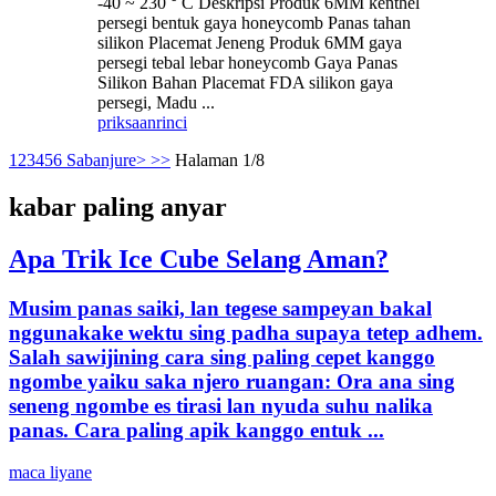
-40 ~ 230 ° C Deskripsi Produk 6MM kenthel
persegi bentuk gaya honeycomb Panas tahan
silikon Placemat Jeneng Produk 6MM gaya
persegi tebal lebar honeycomb Gaya Panas
Silikon Bahan Placemat FDA silikon gaya
persegi, Madu ...
priksaan
rinci
1
2
3
4
5
6
Sabanjure>
>>
Halaman 1/8
kabar paling anyar
Apa Trik Ice Cube Selang Aman?
Musim panas saiki, lan tegese sampeyan bakal
nggunakake wektu sing padha supaya tetep adhem.
Salah sawijining cara sing paling cepet kanggo
ngombe yaiku saka njero ruangan: Ora ana sing
seneng ngombe es tirasi lan nyuda suhu nalika
panas. Cara paling apik kanggo entuk ...
maca liyane