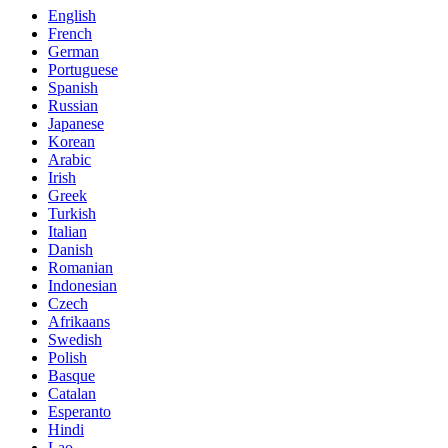
English
French
German
Portuguese
Spanish
Russian
Japanese
Korean
Arabic
Irish
Greek
Turkish
Italian
Danish
Romanian
Indonesian
Czech
Afrikaans
Swedish
Polish
Basque
Catalan
Esperanto
Hindi
Lao