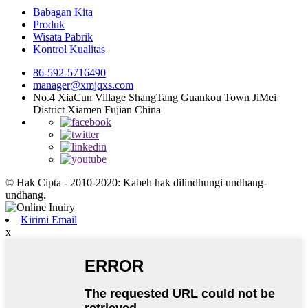
Babagan Kita
Produk
Wisata Pabrik
Kontrol Kualitas
86-592-5716490
manager@xmjqxs.com
No.4 XiaCun Village ShangTang Guankou Town JiMei
District Xiamen Fujian China
© Hak Cipta - 2010-2020: Kabeh hak dilindhungi undhang-
undhang.
Kirimi Email
x