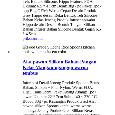
Teh: Bentuk Silicone: Hippo Feature: FDA
Ukuran: 6.5 * 4.5cm Berat: 38g / pc Pakej: 1pc /
opp Bag OEM: Werna Cepat: Desain Produk
Grey Hippo desain Reka Bentuk Teh Silicone
Bahan Kelas Jeneng Produk Infuser abu-abu
Hippo desain Desain Bentuk Tangan Silikon
Bahan Infuser Bahan Silicone Bentuk Gajah 6,5
* 4.5cm ...
priksaan
rinci
Alat pawon Silikon Bahan Pangan
Kelas Mangan nganggo warna
tembus
Informasi Detail Jeneng Produk: Sponon Beras
Bahan: Silikon + Fitur Nylon: Werna FDA:
Hijau Translucent, Paket Abang Abang: 1pc /
lawan Ukuran: 22 * ​​7cm Suhu: -40 ~ 230 ° C
Bobot: 80g / pc Katrangan Produk Gred Alat
pawon silikon Spoons kanthi warna warna
tembaga Jeneng Produk Gred Silikon Beras